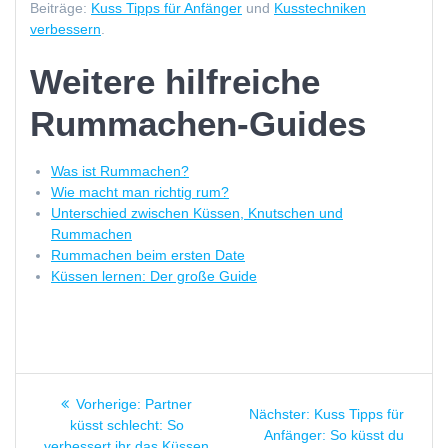
Beiträge:
Kuss Tipps für Anfänger
und
Kusstechniken
verbessern
.
Weitere hilfreiche
Rummachen-Guides
Was ist Rummachen?
Wie macht man richtig rum?
Unterschied zwischen Küssen, Knutschen und
Rummachen
Rummachen beim ersten Date
Küssen lernen: Der große Guide
Beitragsnavigation
Vorheriger
Vorherige:
Partner
Nächster
Nächster:
Kuss Tipps für
Beitrag:
küsst schlecht: So
Beitrag:
Anfänger: So küsst du
verbessert ihr das Küssen