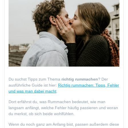
Du suchst Tipps zum Thema
richtig rummachen
? Der
ausführliche Guide ist hier:
Richtig rummachen: Tipps, Fehler
und was man dabei macht
.
Dort erfährst du, was Rummachen bedeutet, wie man
langsam anfängt, welche Fehler häufig passieren und woran
du merkst, ob sich beide wohlfühlen.
Wenn du noch ganz am Anfang bist, passen außerdem diese