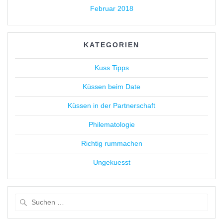
Februar 2018
KATEGORIEN
Kuss Tipps
Küssen beim Date
Küssen in der Partnerschaft
Philematologie
Richtig rummachen
Ungekuesst
Suchen
nach: