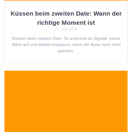
Küssen beim zweiten Date: Wann der
richtige Moment ist
17. Juni 2026
Küssen beim zweiten Date: So erkennst du Signale, baust
Nähe auf und bleibst entspannt, wenn der Kuss noch nicht
passiert.