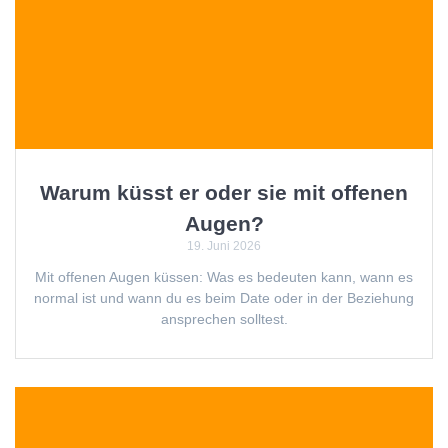
Warum küsst er oder sie mit offenen
Augen?
19. Juni 2026
Mit offenen Augen küssen: Was es bedeuten kann, wann es
normal ist und wann du es beim Date oder in der Beziehung
ansprechen solltest.