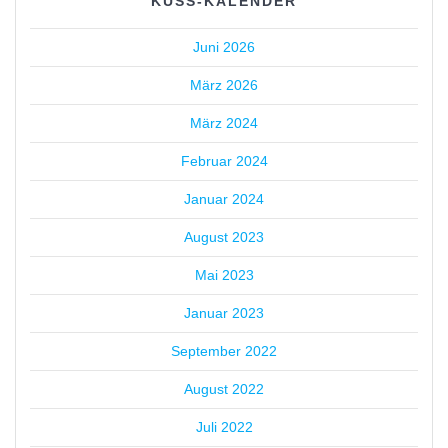
KUSS-KALENDER
Juni 2026
März 2026
März 2024
Februar 2024
Januar 2024
August 2023
Mai 2023
Januar 2023
September 2022
August 2022
Juli 2022