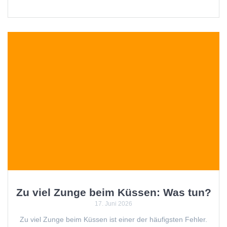
Zu viel Zunge beim Küssen: Was tun?
17. Juni 2026
Zu viel Zunge beim Küssen ist einer der häufigsten Fehler.