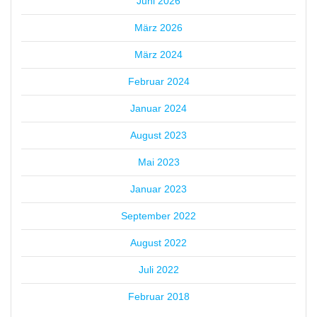
Juni 2026
März 2026
März 2024
Februar 2024
Januar 2024
August 2023
Mai 2023
Januar 2023
September 2022
August 2022
Juli 2022
Februar 2018