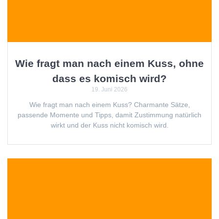
Wie fragt man nach einem Kuss, ohne
dass es komisch wird?
19. Juni 2026
Wie fragt man nach einem Kuss? Charmante Sätze,
passende Momente und Tipps, damit Zustimmung natürlich
wirkt und der Kuss nicht komisch wird.