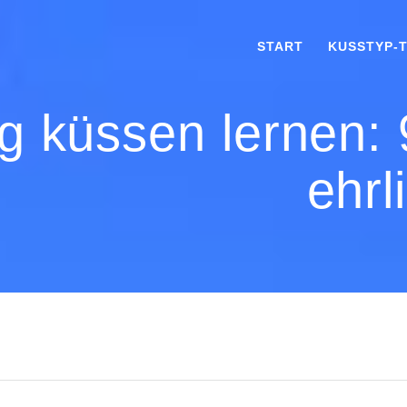
START
KUSSTYP-
ig küssen lernen:
ehrl