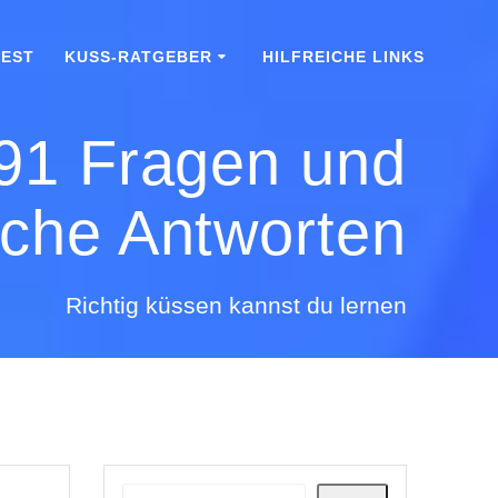
TEST
KUSS-RATGEBER
HILFREICHE LINKS
 91 Fragen und
iche Antworten
Richtig küssen kannst du lernen