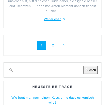
unsicher bist, hilft dir dieser Guide dabei, die Signale besser
einzuschätzen. Für den konkreten Moment danach findest
du hier…
Weiterlesen
Beitragsnavigation
Seite
Seite
1
2
Suchen
NEUESTE BEITRÄGE
Wie fragt man nach einem Kuss, ohne dass es komisch
wird?