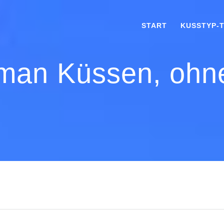
START
KUSSTYP-
 man Küssen, ohn