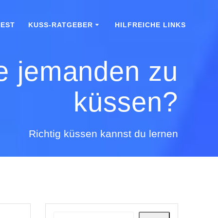
TEST
KUSS-RATGEBER
HILFREICHE LINKS
e jemanden zu
küssen?
Richtig küssen kannst du lernen