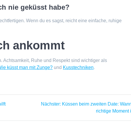
och nie geküsst habe?
chtfertigen. Wenn du es sagst, reicht eine einfache, ruhige
ich ankommt
. Achtsamkeit, Ruhe und Respekt sind wichtiger als
Wie küsst man mit Zunge?
und
Kusstechniken
.
Nächster
lft
Nächster:
Küssen beim zweiten Date: Wann
Beitrag:
richtige Moment i