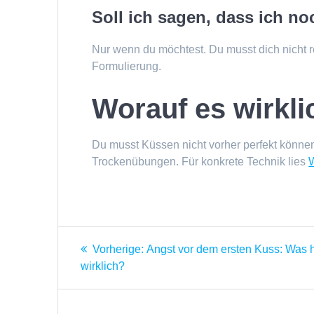
Soll ich sagen, dass ich n
Nur wenn du möchtest. Du musst dich nicht re
Formulierung.
Worauf es wirkl
Du musst Küssen nicht vorher perfekt können
Trockenübungen. Für konkrete Technik lies
Beitragsnavigation
Vorheriger
Vorherige:
Angst vor dem ersten Kuss: Was hi
Beitrag:
wirklich?