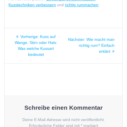
Kusstechniken verbessern
und
richtig rummachen
.
Beitragsnavigation
Vorheriger
Vorherige:
Kuss auf
Nächster
Nächster:
Wie macht man
Beitrag:
Wange, Stirn oder Hals:
Beitrag:
richtig rum? Einfach
Was welche Kussart
erklärt
bedeutet
Schreibe einen Kommentar
Deine E-Mail-Adresse wird nicht veröffentlicht.
Erforderliche Felder sind mit
*
markiert