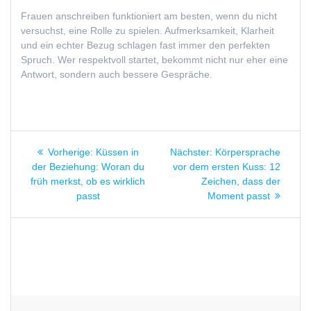
Frauen anschreiben funktioniert am besten, wenn du nicht
versuchst, eine Rolle zu spielen. Aufmerksamkeit, Klarheit
und ein echter Bezug schlagen fast immer den perfekten
Spruch. Wer respektvoll startet, bekommt nicht nur eher eine
Antwort, sondern auch bessere Gespräche.
Beitragsnavigation
Vorheriger
Nächster
Vorherige:
Küssen in
Nächster:
Körpersprache
Beitrag:
Beitrag:
der Beziehung: Woran du
vor dem ersten Kuss: 12
früh merkst, ob es wirklich
Zeichen, dass der
passt
Moment passt