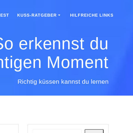
TEST
KUSS-RATGEBER
HILFREICHE LINKS
 So erkennst du
chtigen Moment
Richtig küssen kannst du lernen