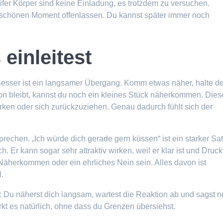
ifer Körper sind keine Einladung, es trotzdem zu versuchen.
chönen Moment offenlassen. Du kannst später immer noch
einleitest
 Besser ist ein langsamer Übergang. Komm etwas näher, halte d
on bleibt, kannst du noch ein kleines Stück näherkommen. Dies
irken oder sich zurückzuziehen. Genau dadurch fühlt sich der
prechen. „Ich würde dich gerade gern küssen“ ist ein starker Sat
. Er kann sogar sehr attraktiv wirken, weil er klar ist und Druck
 Näherkommen oder ein ehrliches Nein sein. Alles davon ist
l.
: Du näherst dich langsam, wartest die Reaktion ab und sagst n
kt es natürlich, ohne dass du Grenzen übersiehst.