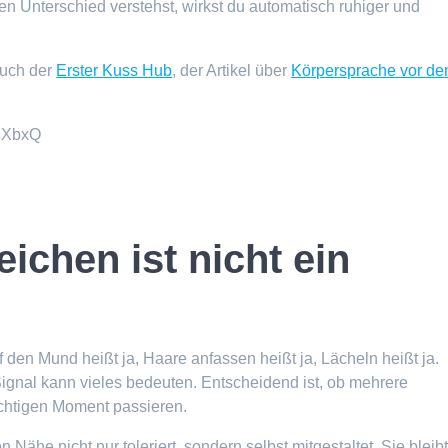
nterschied verstehst, wirkst du automatisch ruhiger und
auch der
Erster Kuss Hub
, der Artikel über
Körpersprache vor d
JXbxQ
ichen ist nicht ein
f den Mund heißt ja, Haare anfassen heißt ja, Lächeln heißt ja.
 Signal kann vieles bedeuten. Entscheidend ist, ob mehrere
htigen Moment passieren.
 Nähe nicht nur toleriert, sondern selbst mitgestaltet. Sie bleib